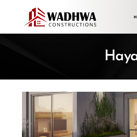
H
Haya